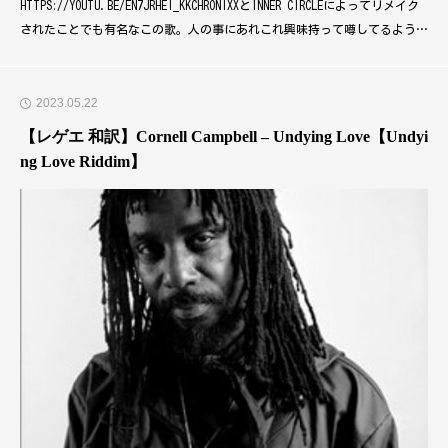
HTTPS://YOUTU.BE/EN7JRHEI_KKCHRONIXXとINNER CIRCLEによってリメイク
されたことでも有名なこの歌。人の事にあれこれ興味持って噂してるような
環境で暮らすの厳しいっすわーという意味。ささやかな事やけどめっちゃ共
感する一曲。【レゲエ 和訳】JACOB MILLER - TENEMENT YARD奴らの話を聞
いてみなドレッド
2023.05.22
【レゲエ 和訳】Cornell Campbell – Undying Love【Undyi
ng Love Riddim】