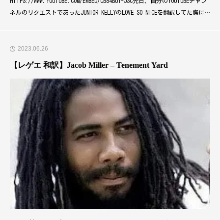
HTTPS://WWW.YOUTUBE.COM/EMBED/CB84BUY-J3C先日、自分のYOUTUBEチャン
ネルのリクエストであったJUNIOR KELLYのLOVE SO NICEを翻訳してた際によ
く聴いたらRIDDIMがSTIR IT UPやんと思ったのでついでに和訳することに
しました。シンプルに愛を歌う歌なのでサクサクとやるつもりが、日本語の
表現を何にするかでめちゃくちゃ
2023.06.26
【レゲエ 和訳】Jacob Miller – Tenement Yard