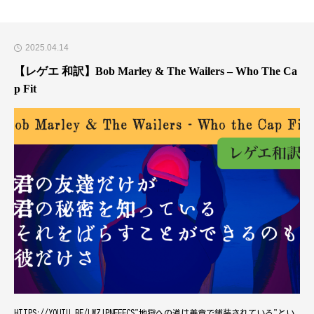
2025.04.14
【レゲエ 和訳】Bob Marley & The Wailers – Who The Ca
p Fit
HTTPS://YOUTU.BE/LWZIPNFFFCS"地獄への道は善意で舗装されている"とい