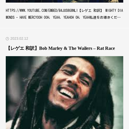
HTTPS://WWW.YOUTUBE.COM/EMBED/B4JUS8G8NLI【レゲエ 和訳】 MIGHTY DIA
MONDS - HAVE MERCYOOH OOH, YEAH, YEAHOH OH, YEAH私達をお導きくださ
い JAHよOH OH, YEAH善良な男にどうかご慈悲をそして彼に救いの手を 私
達はJAHに祈
2023.02.12
【レゲエ 和訳】Bob Marley & The Wailers – Rat Race