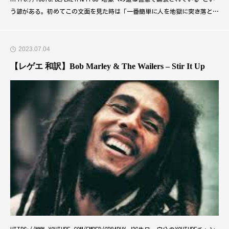
う諺がある。初めてこの文面を見た時は「一番簡単に人を地獄に突き落とせ
るのは善意の皮を被った悪意である」という意味だと思ってた。というの
も、あからさまな悪意ってのは実際にはそこまで出くわすことがなくて、大
体の人は事実がどうあれ「自分には悪意はないですよ」という立場を装うも
2023.07.04
んだ
【レゲエ 和訳】Bob Marley & The Wailers – Stir It Up