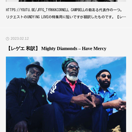
HTTPS://YOUTU.BE/JFFG_TYRKKKCORNELL CAMPBELLの数ある代表作の一つ。
リクエストのUNDYING LOVEの特集用に短いですが翻訳したものです。【レゲ
エ 和訳】CORNELL CAMPBELL – UNDYING LOVE【UNDYING LOVE RIDDIM】空か
ら降るこの雨のように僕の君への愛は決して決して
2023.02.12
【レゲエ 和訳】 Mighty Diamonds – Have Mercy