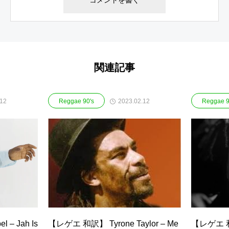
関連記事
.12
2023.02.12
Reggae 90's
Reggae 9
– Jah Is
【レゲエ 和訳】 Tyrone Taylor – Me
【レゲエ 和訳】