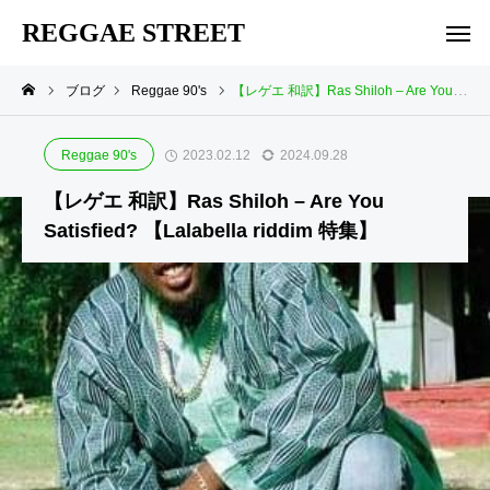
REGGAE STREET
ブログ
Reggae 90's
【レゲエ 和訳】Ras Shiloh – Are You Satisfied? 【Lalabella riddim 特集】
Reggae 90's
2023.02.12
2024.09.28
【レゲエ 和訳】Ras Shiloh – Are You
Satisfied? 【Lalabella riddim 特集】